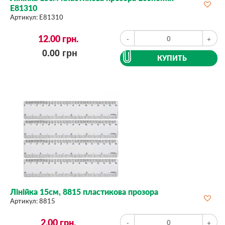
E81310
Артикул:
E81310
12.00
грн.
-
+
0.00
грн
КУПИТЬ
Лінійка 15см, 8815 пластикова прозора
Артикул:
8815
2.00
грн.
-
+