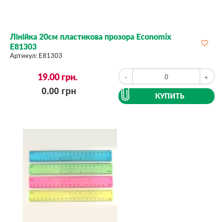
Лінійка 20см пластикова прозора Economix
E81303
Артикул:
E81303
19.00
грн.
-
+
0.00
грн
КУПИТЬ