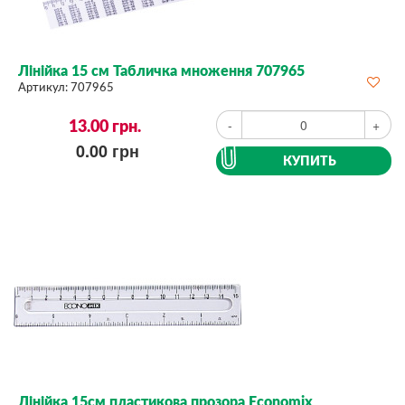
Лінійка 15 см Табличка множення 707965
Артикул:
707965
13.00
грн.
-
+
0.00
грн
КУПИТЬ
Лінійка 15см пластикова прозора Economix