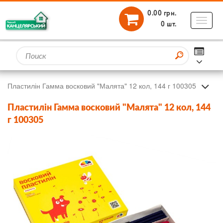
0.00 грн.
Toggle
0 шт.
naviga
КАТАЛОГ
Главная
Пластилін Гамма восковий "Малята" 12 кол, 144 г 100305
Каталог товаров
Шкільні товари
Пластилін Гамма восковий "Малята" 12 кол, 144
КАТАЛОГ
Шкільні товари
Зошити шкільні
г 100305
Пластилін
Пластилін Гамма Нововолинськ