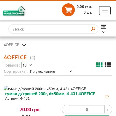
0.00 грн.
Toggle
0 шт.
naviga
КАТАЛОГ
Главная
4OFFICE
Каталог товаров
Шкільні товари
КАТАЛОГ
4OFFICE
(4)
Офісні товари
Зошити шкільні
Товаров :
Гумки для грошей
Сортировка :
Гума для грошей
гумки д/грошей 200г, d=50мм, 4-431 4OFFICE
Артикул:
4-431
70.00
грн.
-
+