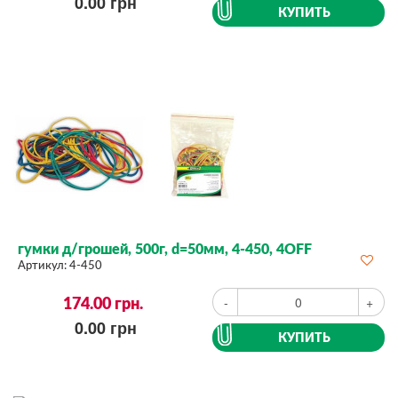
0.00
грн
КУПИТЬ
гумки д/грошей, 500г, d=50мм, 4-450, 4OFF
Артикул:
4-450
174.00
грн.
-
+
0.00
грн
КУПИТЬ