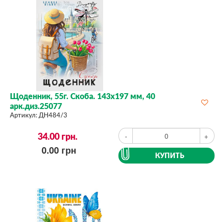
Щоденник, 55г. Скоба. 143х197 мм, 40
арк.диз.25077
Артикул:
ДН484/3
34.00
грн.
-
+
0.00
грн
КУПИТЬ