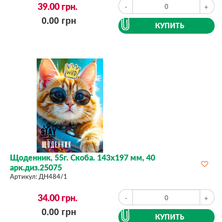
39.00
грн.
-
+
0.00
грн
КУПИТЬ
Щоденник, 55г. Скоба. 143х197 мм, 40
арк.диз.25075
Артикул:
ДН484/1
34.00
грн.
-
+
0.00
грн
КУПИТЬ