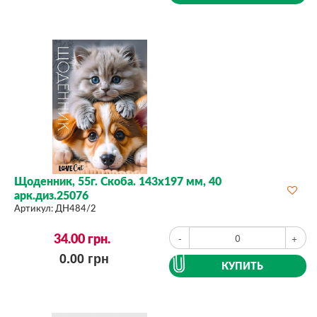
Щоденник, 55г. Скоба. 143х197 мм, 40
арк.диз.25076
Артикул:
ДН484/2
34.00
грн.
-
+
0.00
грн
КУПИТЬ