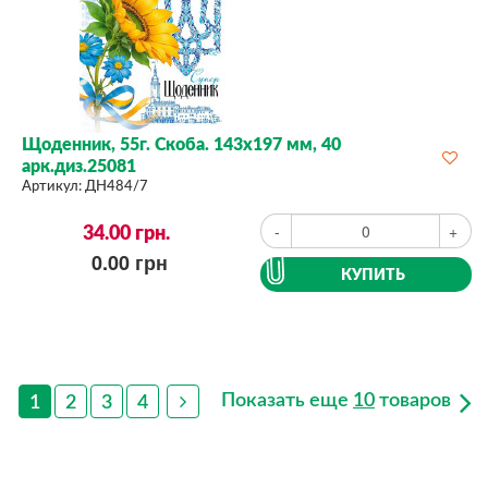
Щоденник, 55г. Скоба. 143х197 мм, 40
арк.диз.25081
Артикул:
ДН484/7
34.00
грн.
-
+
0.00
грн
КУПИТЬ
Показать еще
10
товаров
1
2
3
4