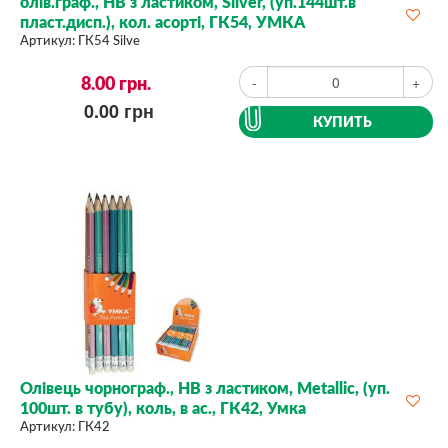
олів.граф., НВ з ластиком, Silver, (уп.144шт.в
пласт.дисп.), кол. асорті, ГК54, УМКА
Артикул:
ГК54 Silve
8.00
грн.
-
+
0.00
грн
КУПИТЬ
Олівець чорнограф., НВ з ластиком, Metallic, (уп.
100шт. в тубу), коль, в ас., ГК42, Умка
Артикул:
ГК42